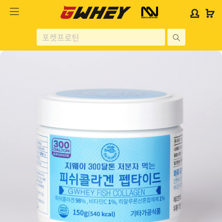
사
사
로
로
이
이
그
그
트
트
인
인
site
로
로
위
위
search
고
고
젯
젯
헬스보충제
문
문
구
구
단백질분류
노르테크
지웨이 시리즈
가격대별
콜라겐/비타민
닭가슴살
헬스용품