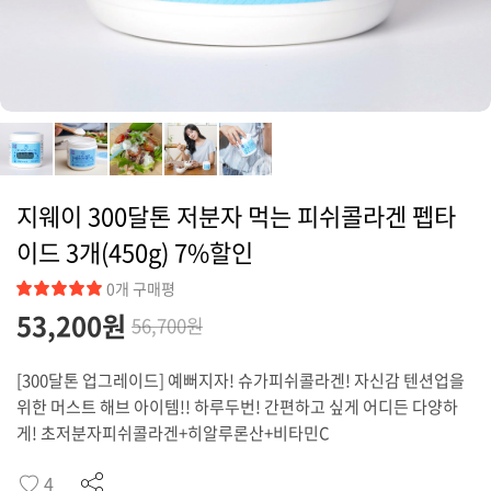
커뮤니티
지웨이 300달톤 저분자 먹는 피쉬콜라겐 펩타
이드 3개(450g) 7%할인
0개 구매평
53,200
원
56,700원
[300달톤 업그레이드] 예뻐지자! 슈가피쉬콜라겐! 자신감 텐션업을
위한 머스트 해브 아이템!! 하루두번! 간편하고 싶게 어디든 다양하
게! 초저분자피쉬콜라겐+히알루론산+비타민C
4