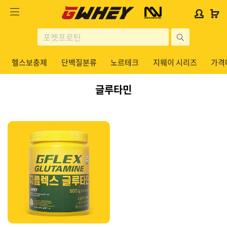
사
사
로
로
이
이
그
그
트
트
인
인
site
로
로
위
위
search
고
고
젯
젯
헬스보충제
단백질분류
노르테크
지웨이 시리즈
가격
헬스보충제
문
문
구
구
글루타민
단백질분류
노르테크
지웨이 시리즈
가격대별
콜라겐/비타민
닭가슴살
헬스용품