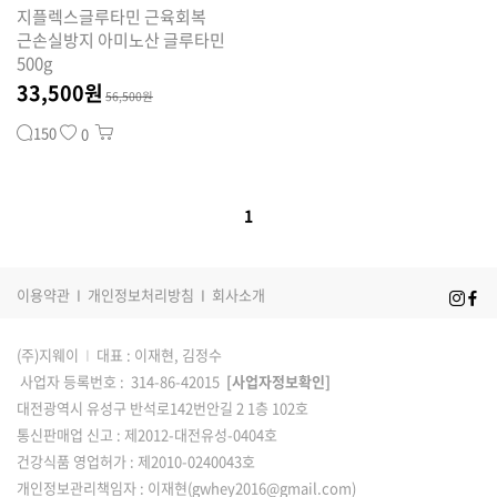
커뮤니티
지플렉스글루타민 근육회복
근손실방지 아미노산 글루타민
500g
33,500원
56,500원
150
0
1
이용약관
I
개인정보처리방침
I
회사소개
(주)지웨이
I
대표 : 이재현, 김정수
사업자 등록번호 : 314-86-42015
[사업자정보확인]
대전광역시 유성구 반석로142번안길 2 1층 102호
통신판매업 신고 : 제2012-대전유성-0404호
건강식품 영업허가 : 제2010-0240043호
개인정보관리책임자 : 이재현(gwhey2016@gmail.com)