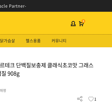
scle Partner-
0
헬스보충제
닭가슴살
헬스용품
커뮤니티
단백질분류
노르테크
 노르테크 단백질보충제 클래식초코맛 그래스
지웨이시리즈
질 908g
가격대별
콜라겐/비타민
구매평
닭가슴살
1
헬스용품