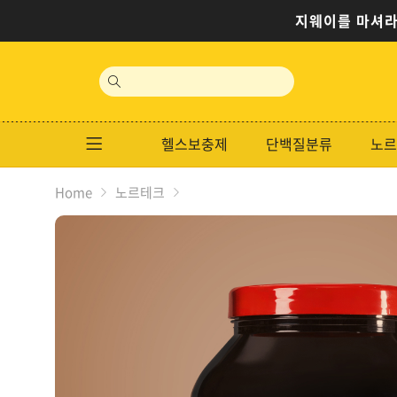
지웨이를 마셔라
site
search
헬스보충제
단백질분류
노르
Home
노르테크