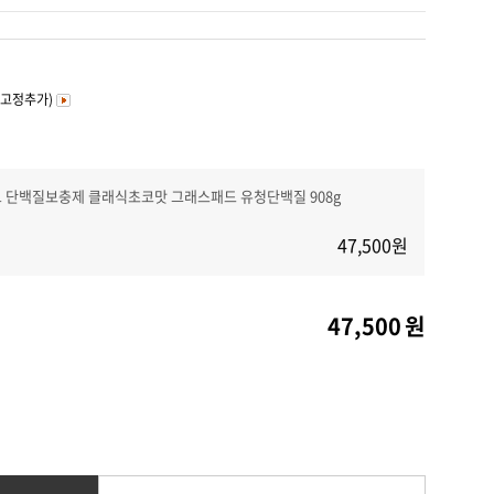
커뮤니티
(고정추가)
테크 단백질보충제 클래식초코맛 그래스패드 유청단백질 908g
47,500
원
47,500
원