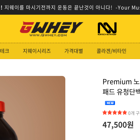
!
지웨이를 마시기전까지 운동은 끝난것이 아니다!
-Your Mu
사
사
이
이
트
트
로
로
테크
지웨이시리즈
가격대별
콜라겐/비타민
고
고
Premium
패드 유청단백
0개 
47,500
원