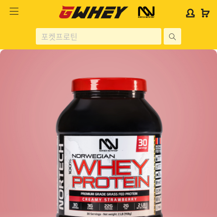
사
사
로
로
이
이
그
그
트
트
인
인
site
로
로
위
위
search
고
고
젯
젯
헬스보충제
문
문
구
구
단백질분류
노르테크
지웨이 시리즈
가격대별
콜라겐/비타민
닭가슴살
헬스용품