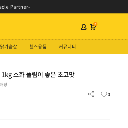
scle Partner-
0
헬스보충제
닭가슴살
헬스용품
커뮤니티
단백질분류
노르테크
1kg 소화 풀림이 좋은 초코맛
지웨이시리즈
가격대별
구매평
0
콜라겐/비타민
닭가슴살
헬스용품