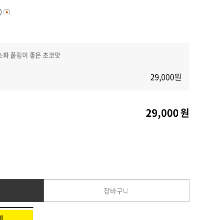
커뮤니티
)
소화 풀림이 좋은 초코맛
29,000
원
29,000
원
장바구니