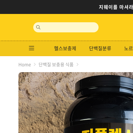
지웨이를 마셔라
site
search
헬스보충제
단백질분류
노르
Home
단백질 보충용 식품