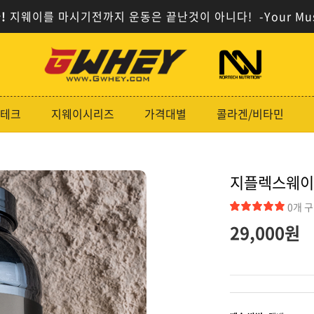
!
지웨이를 마시기전까지 운동은 끝난것이 아니다!
-Your Mu
사
사
이
이
트
트
로
로
테크
지웨이시리즈
가격대별
콜라겐/비타민
고
고
지플렉스웨이 
0개 
29,000
원