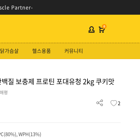
scle Partner-
0
헬스보충제
닭가슴살
헬스용품
커뮤니티
단백질분류
노르테크
백질 보충제 프로틴 포대유청 2kg 쿠키맛
지웨이시리즈
가격대별
구매평
2
콜라겐/비타민
닭가슴살
헬스용품
(80%), WPH(13%)