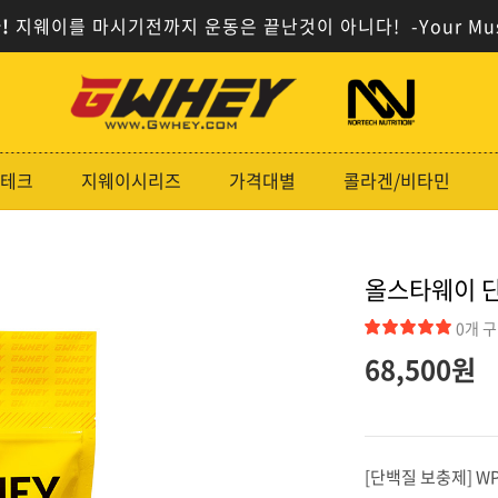
!
지웨이를 마시기전까지 운동은 끝난것이 아니다!
-Your Mu
사
사
이
이
트
트
로
로
테크
지웨이시리즈
가격대별
콜라겐/비타민
고
고
올스타웨이 단
0개 
68,500원
[단백질 보충제] WPC