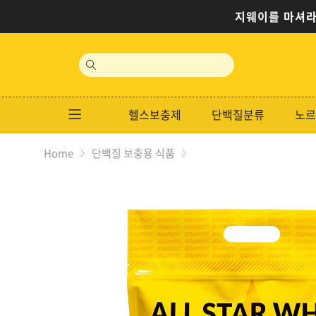
지웨이를 마셔라
site
search
헬스보충제
단백질분류
노르
Home
단백질 보충용 식품