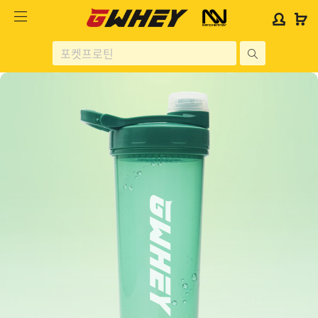
사
사
로
로
이
이
그
그
트
트
인
인
site
로
로
위
위
search
고
고
젯
젯
헬스보충제
문
문
구
구
단백질분류
노르테크
지웨이 시리즈
가격대별
콜라겐/비타민
닭가슴살
헬스용품