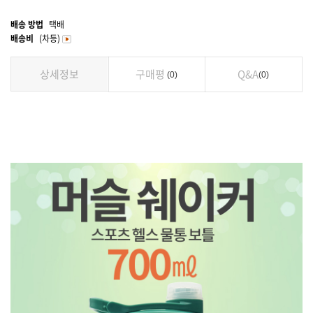
배송 방법
택배
배송비
(차등)
상세정보
구매평
Q&A
0
0