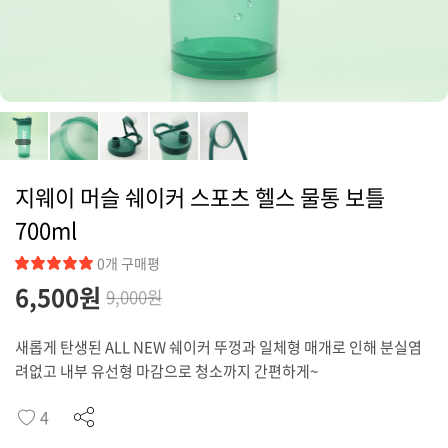
커뮤니티
지웨이 머슬 쉐이커 스포츠 헬스 물통 보틀
700ml
0개 구매평
6,500
원
9,000원
새롭게 탄생된 ALL NEW 쉐이커 뚜껑과 일체형 매개로 인해 분실염
려없고 내부 유선형 마감으로 청소까지 간편하게~
4