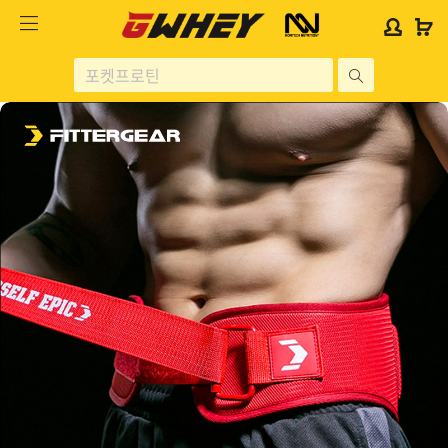
사
사
로
로
이
이
그
그
트
트
인
인
site
로
로
위
위
search
고
고
젯
젯
헬스보충제
문
문
구
구
단백질분류
노르테크
지웨이 시리즈
가격대별
콜라겐/비타민
닭가슴살
헬스용품