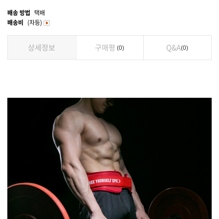
배송 방법
택배
배송비
(차등)
상세정보
구매평
Q&A
0
0