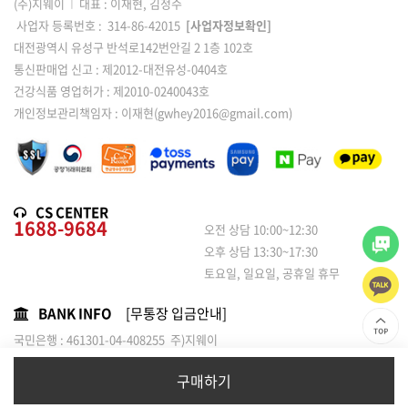
(주)지웨이
I
대표 : 이재현, 김정수
사업자 등록번호 : 314-86-42015
[사업자정보확인]
대전광역시 유성구 반석로142번안길 2 1층 102호
통신판매업 신고 : 제2012-대전유성-0404호
건강식품 영업허가 : 제2010-0240043호
개인정보관리책임자 : 이재현(gwhey2016@gmail.com)
CS CENTER
1688-9684
오전 상담 10:00~12:30
오후 상담 13:30~17:30
토요일, 일요일, 공휴일 휴무
BANK INFO
[무통장 입금안내]
국민은행 : 461301-04-408255 주)지웨이
농협은행 : 301-0120-1814-01 / 주식회사 지웨이
구매하기
copyright ⓒ (주)지웨이. All Rights Reserved.