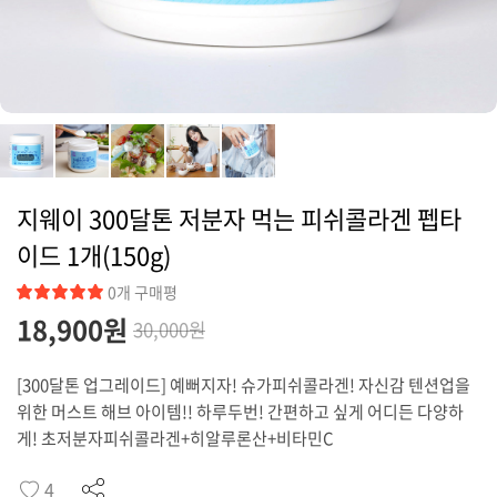
커뮤니티
지웨이 300달톤 저분자 먹는 피쉬콜라겐 펩타
이드 1개(150g)
0개 구매평
18,900
원
30,000원
[300달톤 업그레이드] 예뻐지자! 슈가피쉬콜라겐! 자신감 텐션업을
위한 머스트 해브 아이템!! 하루두번! 간편하고 싶게 어디든 다양하
게! 초저분자피쉬콜라겐+히알루론산+비타민C
4