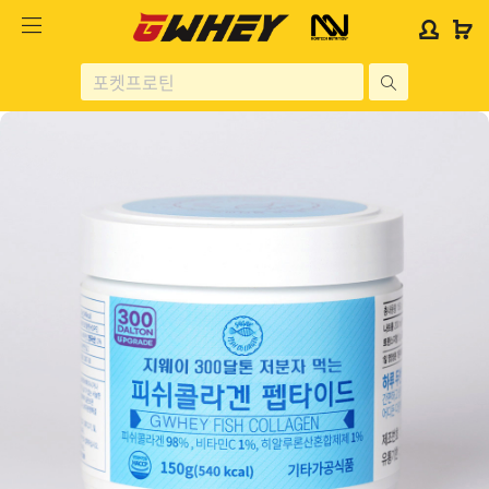
사
사
로
로
이
이
그
그
트
트
인
인
site
로
로
위
위
search
고
고
젯
젯
헬스보충제
문
문
구
구
단백질분류
노르테크
지웨이 시리즈
가격대별
콜라겐/비타민
닭가슴살
헬스용품