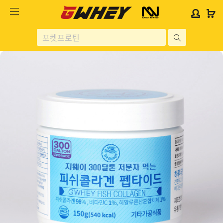
사
사
로
로
이
이
그
그
트
트
인
인
site
로
로
위
위
search
고
고
젯
젯
헬스보충제
문
문
구
구
단백질분류
노르테크
지웨이 시리즈
가격대별
콜라겐/비타민
닭가슴살
헬스용품