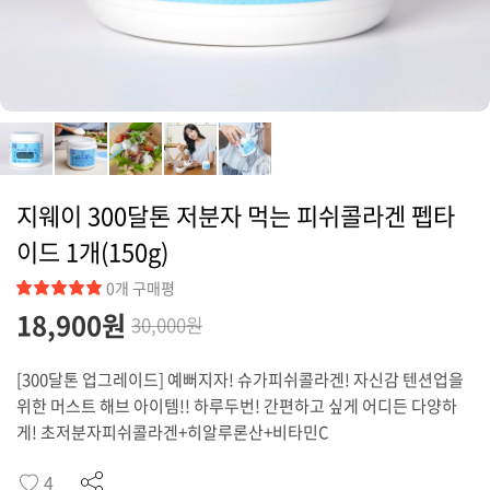
커뮤니티
지웨이 300달톤 저분자 먹는 피쉬콜라겐 펩타
이드 1개(150g)
0개 구매평
18,900
원
30,000원
[300달톤 업그레이드] 예뻐지자! 슈가피쉬콜라겐! 자신감 텐션업을
위한 머스트 해브 아이템!! 하루두번! 간편하고 싶게 어디든 다양하
게! 초저분자피쉬콜라겐+히알루론산+비타민C
4