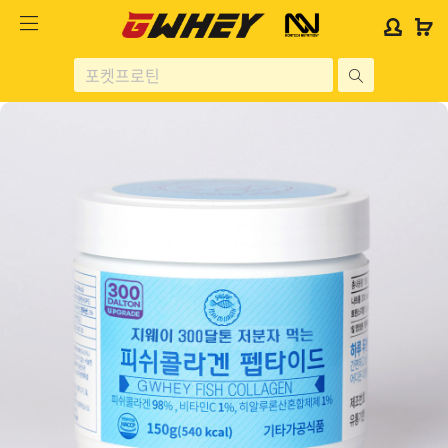
사
사
로
로
이
이
그
그
트
트
인
인
site
로
로
위
위
search
고
고
젯
젯
헬스보충제
문
문
구
구
단백질분류
노르테크
지웨이 시리즈
가격대별
콜라겐/비타민
닭가슴살
헬스용품