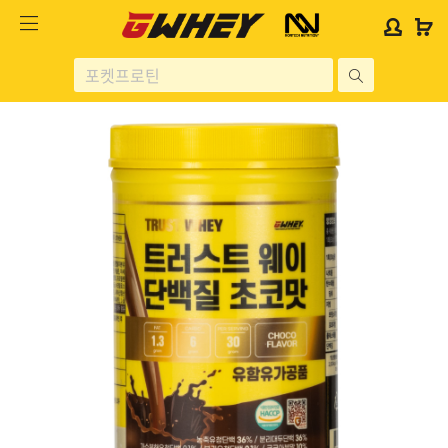
사
사
로
로
이
이
그
그
트
트
인
인
site
로
로
위
위
search
고
고
젯
젯
헬스보충제
문
문
구
구
단백질분류
노르테크
지웨이 시리즈
가격대별
콜라겐/비타민
닭가슴살
헬스용품