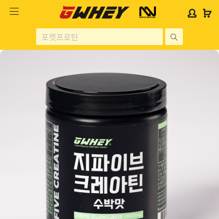
사
사
로
로
이
이
그
그
트
트
인
인
site
로
로
위
위
search
고
고
젯
젯
헬스보충제
문
문
구
구
단백질분류
노르테크
지웨이 시리즈
가격대별
콜라겐/비타민
닭가슴살
헬스용품