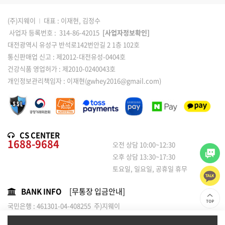
(주)지웨이
I
대표 : 이재현, 김정수
사업자 등록번호 : 314-86-42015
[사업자정보확인]
대전광역시 유성구 반석로142번안길 2 1층 102호
통신판매업 신고 : 제2012-대전유성-0404호
건강식품 영업허가 : 제2010-0240043호
개인정보관리책임자 : 이재현(gwhey2016@gmail.com)
CS CENTER
1688-9684
오전 상담 10:00~12:30
오후 상담 13:30~17:30
토요일, 일요일, 공휴일 휴무
BANK INFO
[무통장 입금안내]
국민은행 : 461301-04-408255 주)지웨이
농협은행 : 301-0120-1814-01 / 주식회사 지웨이