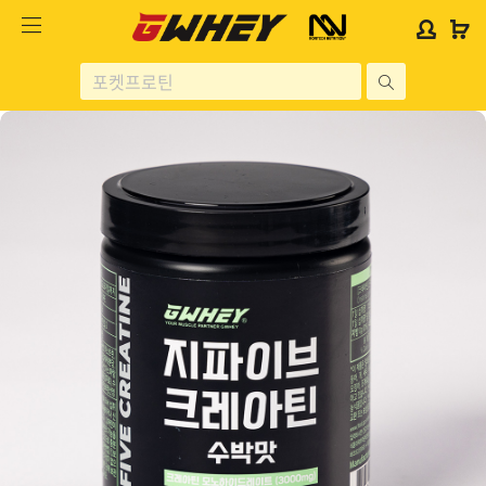
사
사
로
로
이
이
그
그
트
트
인
인
site
로
로
위
위
search
고
고
젯
젯
헬스보충제
문
문
구
구
단백질분류
노르테크
지웨이 시리즈
가격대별
콜라겐/비타민
닭가슴살
헬스용품