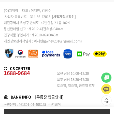
(주)지웨이
I
대표 : 이재현, 김정수
사업자 등록번호 : 314-86-42015
[사업자정보확인]
대전광역시 유성구 반석로142번안길 2 1층 102호
통신판매업 신고 : 제2012-대전유성-0404호
건강식품 영업허가 : 제2010-0240043호
개인정보관리책임자 : 이재현(gwhey2016@gmail.com)
CS CENTER
1688-9684
오전 상담 10:00~12:30
오후 상담 13:30~17:30
토요일, 일요일, 공휴일 휴무
BANK INFO
[무통장 입금안내]
국민은행 : 461301-04-408255 주)지웨이
농협은행 : 301-0120-1814-01 / 주식회사 지웨이