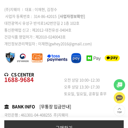
(주)지웨이
I
대표 : 이재현, 김정수
사업자 등록번호 : 314-86-42015
[사업자정보확인]
대전광역시 유성구 반석로142번안길 2 1층 102호
통신판매업 신고 : 제2012-대전유성-0404호
건강식품 영업허가 : 제2010-0240043호
개인정보관리책임자 : 이재현(gwhey2016@gmail.com)
CS CENTER
1688-9684
오전 상담 10:00~12:30
오후 상담 13:30~17:30
토요일, 일요일, 공휴일 휴무
BANK INFO
[무통장 입금안내]
국민은행 : 461301-04-408255 주)지웨이
농협은행 : 301-0120-1814-01 / 주식회사 지웨이
구매하기