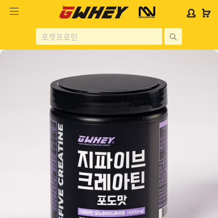
사
사
로
로
이
이
그
그
트
트
인
인
site
로
로
위
위
search
고
고
젯
젯
헬스보충제
문
문
구
구
단백질분류
노르테크
지웨이 시리즈
가격대별
콜라겐/비타민
닭가슴살
헬스용품