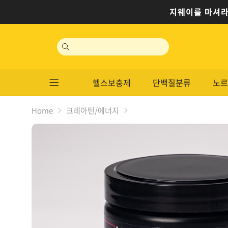
지웨이를 마셔라
site
search
헬스보충제
단백질분류
노르
Home
크레아틴/에너지