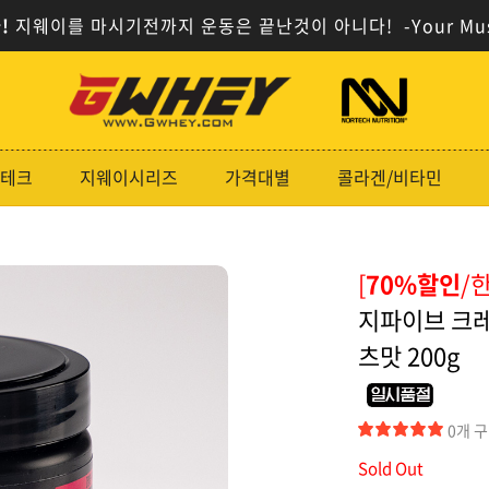
!
지웨이를 마시기전까지 운동은 끝난것이 아니다!
-Your Mu
사
사
이
이
트
트
로
로
테크
지웨이시리즈
가격대별
콜라겐/비타민
고
고
[
70%할인
/
지파이브 크
츠맛 200g
0개 
Sold Out