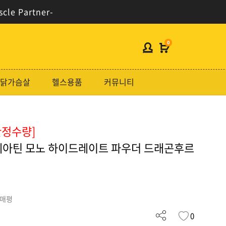
scle Partner-
0
헬스보충제
닭가슴살
헬스용품
커뮤니티
단백질분류
노르테크
한정수량]
지웨이시리즈
레아틴 모노 하이드레이트 파우더 드래곤후르
가격대별
콜라겐/비타민
닭가슴살
구매평
헬스용품
0