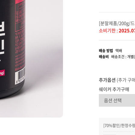
[분말제품/200g/
소비기한 :
2025.0
배송 방법
택배
배송비
배송조건 : 개별
추가옵션
(추가 구
쉐이커 추가구매
[70%할인/한정수