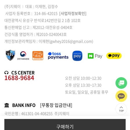
(주)지웨이
I
대표 : 이재현, 김정수
사업자 등록번호 : 314-86-42015
[사업자정보확인]
대전광역시 유성구 반석로142번안길 2 1층 102호
통신판매업 신고 : 제2012-대전유성-0404호
건강식품 영업허가 : 제2010-0240043호
개인정보관리책임자 : 이재현(gwhey2016@gmail.com)
CS CENTER
1688-9684
오전 상담 10:00~12:30
오후 상담 13:30~17:30
토요일, 일요일, 공휴일 휴무
BANK INFO
[무통장 입금안내]
국민은행 : 461301-04-408255 주)지웨이
농협은행 : 301-0120-1814-01 / 주식회사 지웨이
구매하기
copyright ⓒ (주)지웨이. All Rights Reserved.