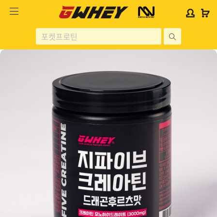
사
사
로
로
이
이
그
그
트
트
인
인
site
로
로
위
위
search
고
고
젯
젯
헬스보충제
문
문
구
구
단백질분류
노르테크
지웨이 시리즈
가격대별
콜라겐/비타민
닭가슴살
헬스용품