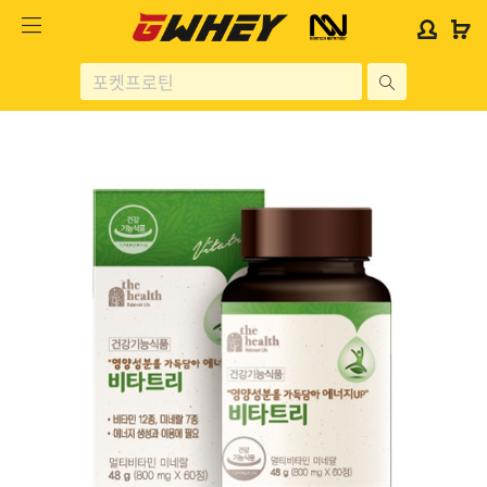
사
사
로
로
이
이
그
그
트
트
인
인
site
로
로
위
위
search
고
고
젯
젯
헬스보충제
문
문
구
구
단백질분류
노르테크
지웨이 시리즈
가격대별
콜라겐/비타민
닭가슴살
헬스용품