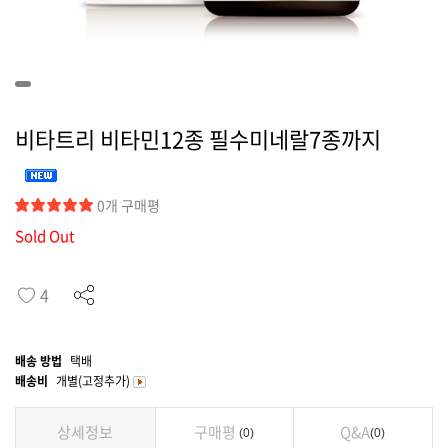
커뮤니티
비타트리 비타민12종 필수미네랄7종까지
0개 구매평
Sold Out
4
배송 방법
택배
배송비
개별(고정추가)
상세정보
구매평
Q&A
0
0