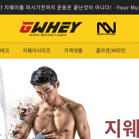
!
지웨이를 마시기전까지 운동은 끝난것이 아니다!
-Your Mu
사
사
이
이
트
트
로
로
테크
지웨이시리즈
가격대별
콜라겐/비타민
고
고
지파
지웨