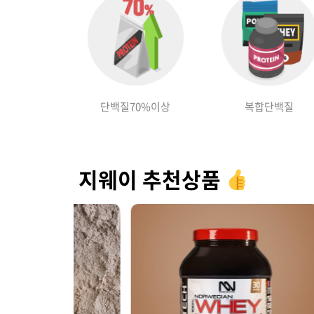
단백질70%이상
복합단백질
지웨이 추천상품