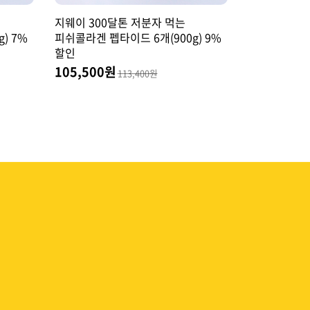
지웨이 300달톤 저분자 먹는
) 7%
피쉬콜라겐 펩타이드 6개(900g) 9%
할인
105,500원
113,400원