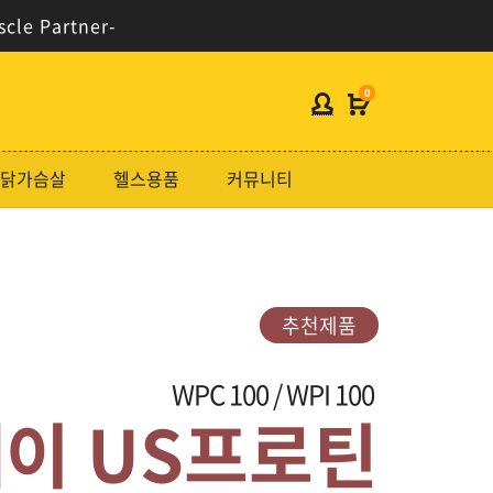
scle Partner-
0
헬스보충제
닭가슴살
헬스용품
커뮤니티
단백질분류
노르테크
지웨이시리즈
추천제품
추천제품
가격대별
콜라겐/비타민
크레아틴 모노하이드레이트 3,000mg
WPC 100 / WPI 100
닭가슴살
이브 크레아틴
이 US프로틴
헬스용품