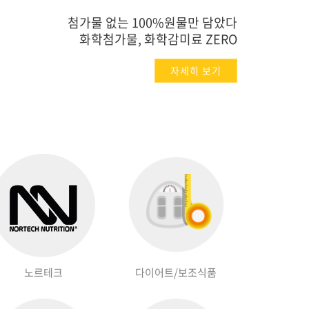
커뮤니티
먹는 즐거움까지 갖춘 5가지 맛을 즐겨보세요!
첨가물 없는 100%원물만 담았다
드래곤후루츠,수박,레몬,복숭아,포도맛
화학첨가물, 화학감미료 ZERO
자세히 보기
자세히 보기
노르테크
다이어트/보조식품