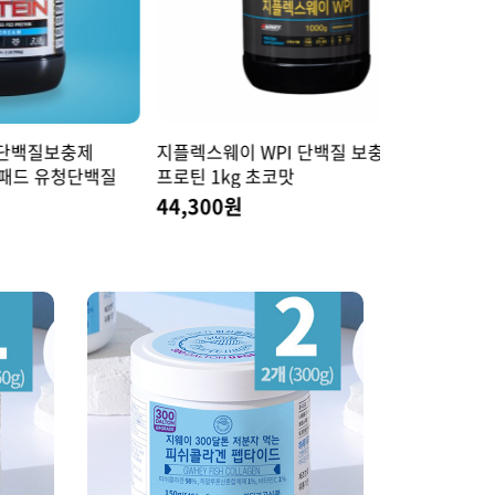
제
지플렉스웨이 WPI 단백질 보충제 웨이
올스타웨이 단
단백질
프로틴 1kg 초코맛
포대유청 2kg
44,300원
68,500원