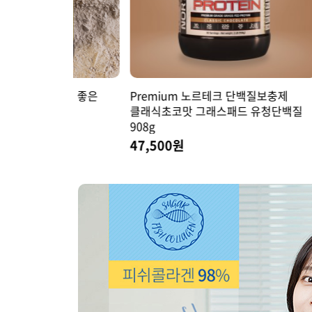
풀림이 좋은
Premium 노르테크 단백질보충제
Prem
클래식초코맛 그래스패드 유청단백질
크리미
908g
908g
47,500원
47,5