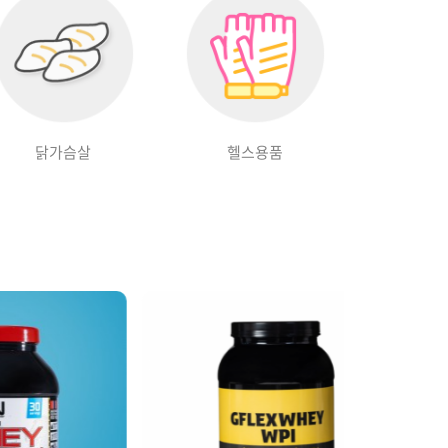
닭가슴살
헬스용품