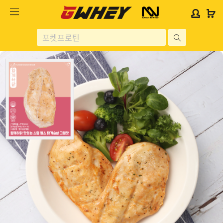
사
사
로
로
이
이
그
그
트
트
인
인
site
로
로
위
위
search
고
고
젯
젯
헬스보충제
문
문
구
구
단백질분류
노르테크
지웨이 시리즈
가격대별
콜라겐/비타민
닭가슴살
헬스용품