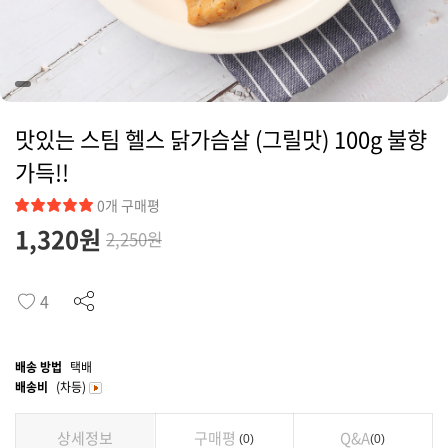
커뮤니티
맛있는 스팀 헬스 닭가슴살 (그릴맛) 100g 불향
가득!!
0개 구매평
1,320
원
2,250원
4
배송 방법
택배
배송비
(차등)
상세정보
구매평
Q&A
0
0