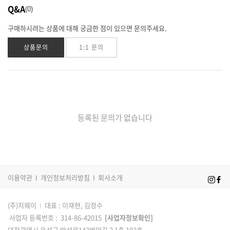
Q&A
0
구매하시려는 상품에 대해 궁금한 점이 있으면 문의주세요.
상품문의
1:1 문의
등록된 문의가 없습니다
이용약관
I
개인정보처리방침
I
회사소개
(주)지웨이
I
대표 : 이재현, 김정수
사업자 등록번호 : 314-86-42015
[사업자정보확인]
대전광역시 유성구 반석로142번안길 2 1층 102호