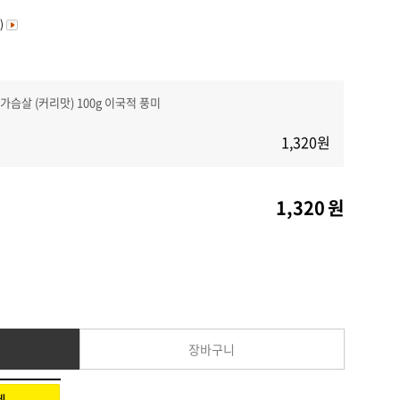
커뮤니티
)
가슴살 (커리맛) 100g 이국적 풍미
1,320
원
1,320
원
장바구니