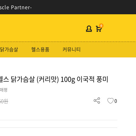
scle Partner-
0
헬스보충제
닭가슴살
헬스용품
커뮤니티
단백질분류
노르테크
스 닭가슴살 (커리맛) 100g 이국적 풍미
지웨이시리즈
가격대별
구매평
0
50원
콜라겐/비타민
닭가슴살
헬스용품