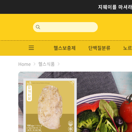
지웨이를 마셔라
site
search
헬스보충제
단백질분류
노르
Home
헬스식품