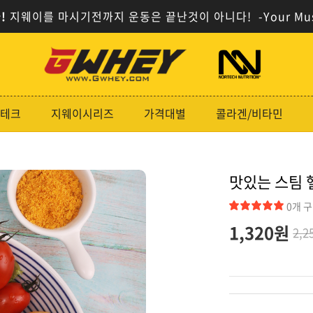
!
지웨이를 마시기전까지 운동은 끝난것이 아니다!
-Your Mu
사
사
이
이
트
트
로
로
테크
지웨이시리즈
가격대별
콜라겐/비타민
고
고
맛있는 스팀 헬
0개 
1,320
원
2,2