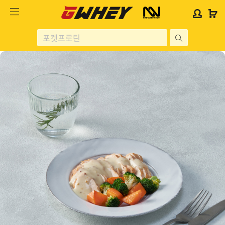
사
사
로
로
이
이
그
그
트
트
인
인
site
로
로
위
위
search
고
고
젯
젯
헬스보충제
문
문
구
구
단백질분류
노르테크
지웨이 시리즈
가격대별
콜라겐/비타민
닭가슴살
헬스용품