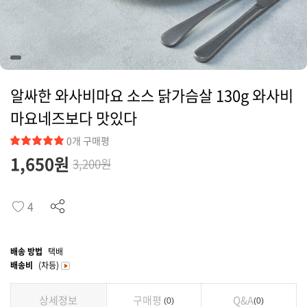
커뮤니티
알싸한 와사비마요 소스 닭가슴살 130g 와사비
마요네즈보다 맛있다
0개 구매평
1,650
원
3,200원
4
배송 방법
택배
배송비
(차등)
상세정보
구매평
Q&A
0
0