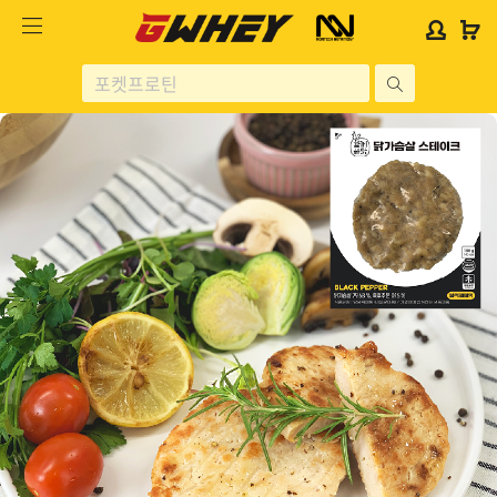
사
사
로
로
이
이
그
그
트
트
인
인
site
로
로
위
위
search
고
고
젯
젯
헬스보충제
문
문
구
구
단백질분류
노르테크
지웨이 시리즈
가격대별
콜라겐/비타민
닭가슴살
헬스용품