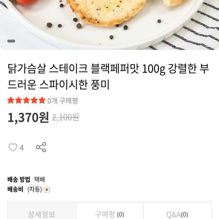
커뮤니티
닭가슴살 스테이크 블랙페퍼맛 100g 강렬한 부
드러운 스파이시한 풍미
0개 구매평
1,370
원
2,100원
4
배송 방법
택배
배송비
(차등)
상세정보
구매평
Q&A
0
0