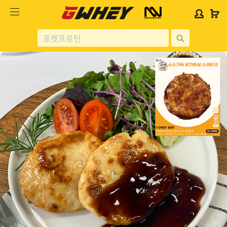
사
사
로
로
이
이
그
그
트
트
인
인
site
로
로
위
위
search
고
고
젯
젯
헬스보충제
문
문
구
구
단백질분류
노르테크
지웨이 시리즈
가격대별
콜라겐/비타민
닭가슴살
헬스용품