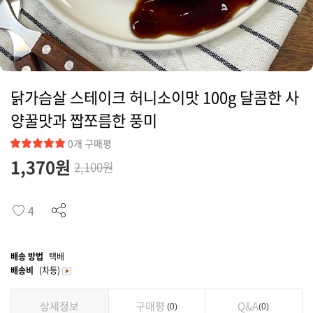
커뮤니티
닭가슴살 스테이크 허니소이맛 100g 달콤한 사
양꿀맛과 짭쪼름한 풍미
0개 구매평
1,370
원
2,100원
4
배송 방법
택배
배송비
(차등)
상세정보
구매평
Q&A
0
0