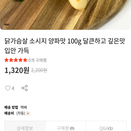
커뮤니티
닭가슴살 소시지 양파맛 100g 달큰하고 깊은맛
입안 가득
0개 구매평
1,320
원
2,200원
4
배송 방법
택배
배송비
(차등)
상세정보
구매평
Q&A
0
1