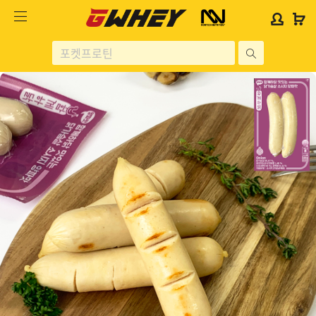
사
사
로
로
이
이
그
그
트
트
인
인
site
로
로
위
위
search
고
고
젯
젯
헬스보충제
문
문
구
구
단백질분류
노르테크
지웨이 시리즈
가격대별
콜라겐/비타민
닭가슴살
헬스용품