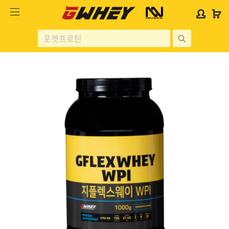
사
사
로
로
이
이
그
그
트
트
인
인
site
로
로
위
위
search
고
고
젯
젯
헬스보충제
문
문
구
구
단백질분류
노르테크
지웨이 시리즈
가격대별
콜라겐/비타민
닭가슴살
헬스용품