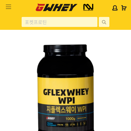
사
사
로
로
이
이
그
그
트
트
인
인
site
로
로
위
위
search
고
고
젯
젯
헬스보충제
문
문
구
구
단백질분류
노르테크
지웨이 시리즈
가격대별
콜라겐/비타민
닭가슴살
헬스용품