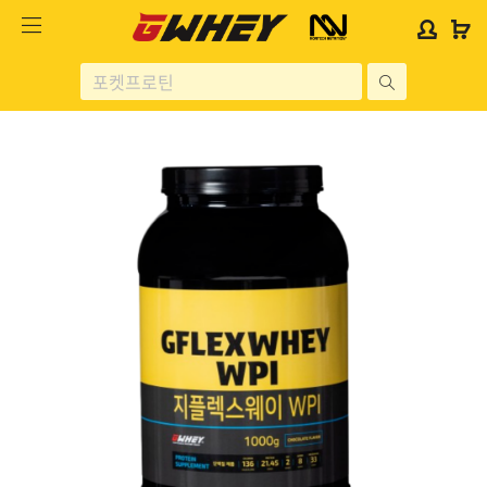
사
사
로
로
이
이
그
그
트
트
인
인
site
로
로
위
위
search
고
고
젯
젯
헬스보충제
문
문
구
구
단백질분류
노르테크
지웨이 시리즈
가격대별
콜라겐/비타민
닭가슴살
헬스용품