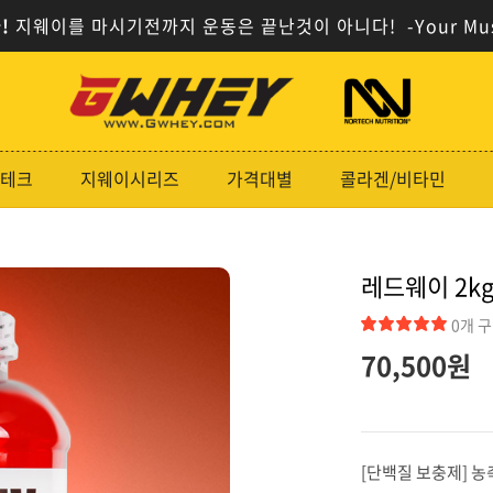
!
지웨이를 마시기전까지 운동은 끝난것이 아니다!
-Your Mu
사
사
이
이
트
트
로
로
테크
지웨이시리즈
가격대별
콜라겐/비타민
고
고
레드웨이 2k
0개 
70,500원
[단백질 보충제] 