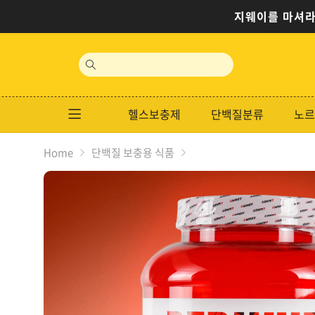
지웨이를 마셔라
site
search
헬스보충제
단백질분류
노르
Home
단백질 보충용 식품