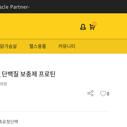
scle Partner-
0
헬스보충제
닭가슴살
헬스용품
커뮤니티
단백질분류
노르테크
g 단백질 보충제 프로틴
지웨이시리즈
가격대별
구매평
0
콜라겐/비타민
닭가슴살
헬스용품
농축유청단백