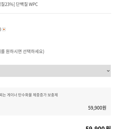
커뮤니티
질23%] 단백질 WPC
)
매를 원하시면 선택하세요)
 살찌는 게이너 탄수화물 체중증가 보충제
59,900
원
59,900
원