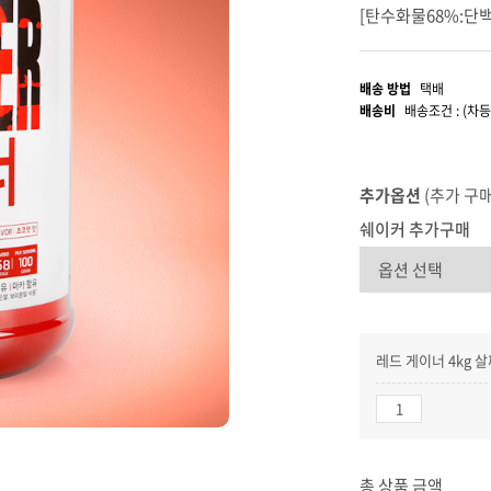
[탄수화물68%:단백
배송 방법
택배
배송비
배송조건 : (차등
추가옵션
(추가 구
쉐이커 추가구매
레드 게이너 4kg
총 상품 금액