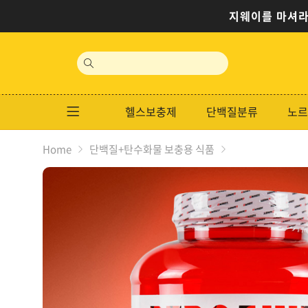
지웨이를 마셔라
site
search
헬스보충제
단백질분류
노르
Home
단백질+탄수화물 보충용 식품