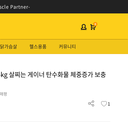
scle Partner-
0
헬스보충제
닭가슴살
헬스용품
커뮤니티
단백질분류
노르테크
4kg 살찌는 게이너 탄수화물 체중증가 보충
지웨이시리즈
가격대별
구매평
콜라겐/비타민
1
닭가슴살
헬스용품