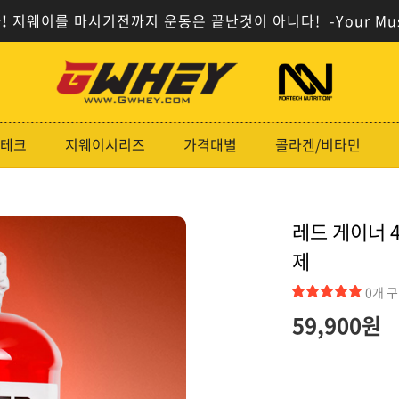
!
지웨이를 마시기전까지 운동은 끝난것이 아니다!
-Your Mu
사
사
이
이
트
트
로
로
테크
지웨이시리즈
가격대별
콜라겐/비타민
고
고
레드 게이너 
제
0개 
59,900원