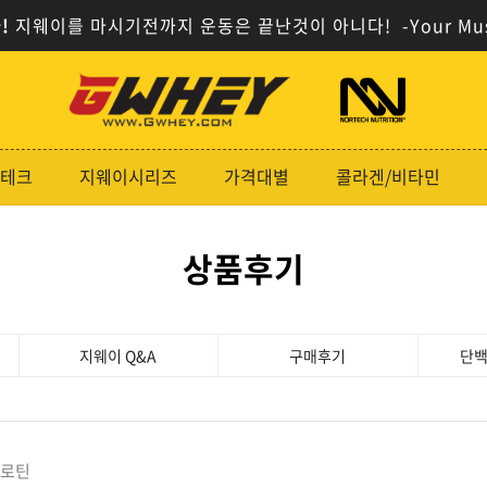
!
지웨이를 마시기전까지 운동은 끝난것이 아니다!
-Your Mu
사
사
이
이
트
트
로
로
테크
지웨이시리즈
가격대별
콜라겐/비타민
고
고
상품후기
지웨이 Q&A
구매후기
단백
프로틴