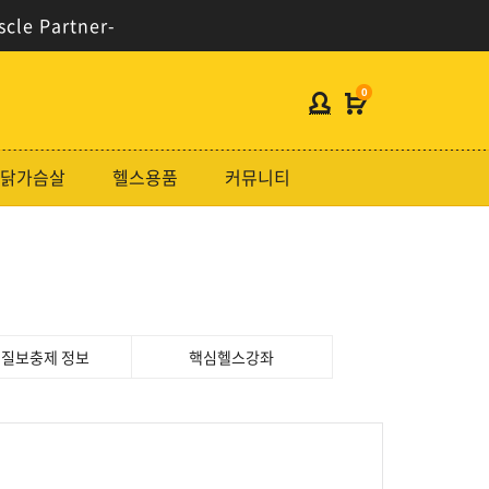
scle Partner-
0
헬스보충제
닭가슴살
헬스용품
커뮤니티
단백질분류
노르테크
지웨이시리즈
가격대별
질보충제 정보
핵심헬스강좌
콜라겐/비타민
닭가슴살
헬스용품