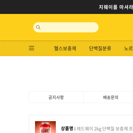
지웨이를 마셔라
site
search
헬스보충제
단백질분류
노르
공지사항
배송문의
상품명 :
레드웨이 2kg 단백질 보충제 