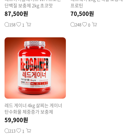
단백질 보충제 2kg 초코맛
프로틴
87,500원
70,500원
158
248
1
0
레드 게이너 4kg 살찌는 게이너
탄수화물 체중증가 보충제
59,900원
213
1