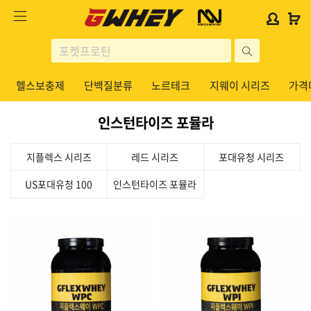
사
사
로
로
이
이
그
그
트
트
인
인
site
로
로
위
위
search
고
고
젯
젯
헬스보충제
단백질분류
노르테크
지웨이 시리즈
가격
헬스보충제
문
문
구
구
인스턴타이즈 포뮬라
단백질분류
노르테크
지플렉스 시리즈
레드 시리즈
포대유청 시리즈
지웨이 시리즈
US포대유청 100
인스턴타이즈 포뮬라
가격대별
콜라겐/비타민
닭가슴살
헬스용품