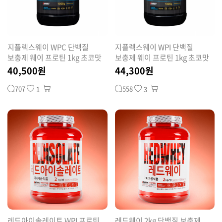
커뮤니티
지플렉스웨이 WPC 단백질
지플렉스웨이 WPI 단백질
보충제 웨이 프로틴 1kg 초코맛
보충제 웨이 프로틴 1kg 초코맛
40,500원
44,300원
707
558
1
3
레드아이솔레이트 WPI 프로틴
레드웨이 2kg 단백질 보충제