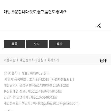
커뮤니티
매번 주문합니다 맛도 좋고 품질도 좋네요
목록
수정
삭제
이용약관
I
개인정보처리방침
I
회사소개
(주)지웨이
I
대표 : 이재현, 김정수
사업자 등록번호 : 314-86-42015
[사업자정보확인]
대전광역시 유성구 반석로142번안길 2 1층 102호
통신판매업 신고 : 제2012-대전유성-0404호
건강식품 영업허가 : 제2010-0240043호
개인정보관리책임자 : 이재현(gwhey2016@gmail.com)