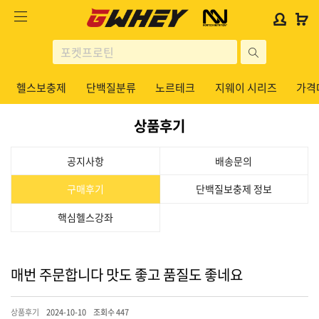
사
사
로
로
이
이
그
그
트
트
인
인
site
로
로
위
위
search
고
고
젯
젯
헬스보충제
단백질분류
노르테크
지웨이 시리즈
가격
헬스보충제
문
문
구
구
상품후기
단백질분류
노르테크
공지사항
배송문의
지웨이 시리즈
구매후기
단백질보충제 정보
가격대별
핵심헬스강좌
콜라겐/비타민
닭가슴살
매번 주문합니다 맛도 좋고 품질도 좋네요
헬스용품
상품후기
2024-10-10
조회수 447