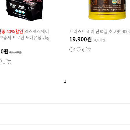
단종 40%할인]
엑스엑스웨이
트러스트 웨이 단백질 초코맛 900
보충제 프로틴 포대유청 2kg
19,900원
38,000원
1
0
00원
82,000원
1
1