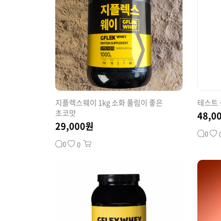
지플렉스웨이 1kg 소화 풀림이 좋은
테스트
초코맛
48,0
29,000원
0
0
0