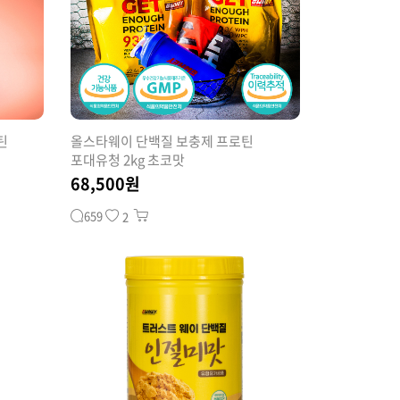
틴
올스타웨이 단백질 보충제 프로틴
포대유청 2kg 초코맛
68,500원
659
2