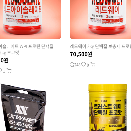
솔레이트 WPI 프로틴 단백질
레드웨이 2kg 단백질 보충제 프로
2kg 초코맛
70,500원
00원
248
0
1