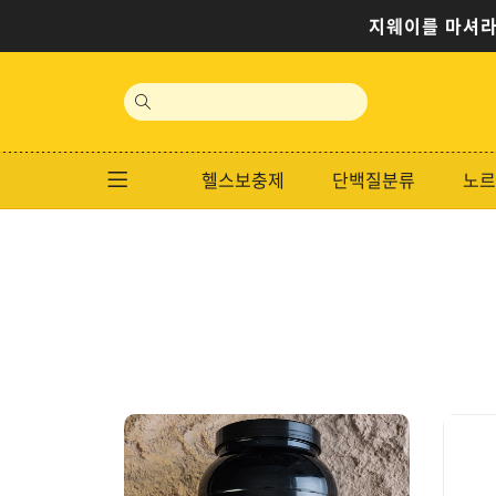
지웨이를 마셔라
site
search
헬스보충제
단백질분류
노르