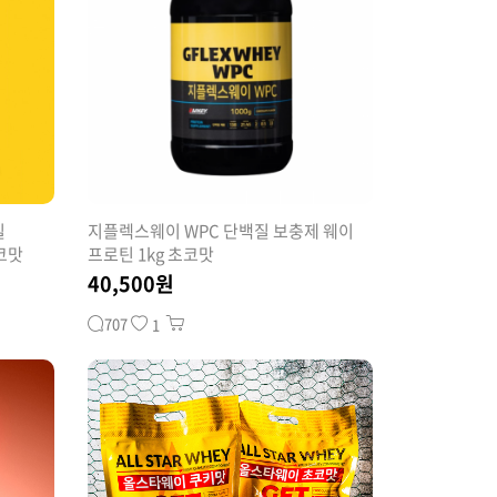
커뮤니티
질
지플렉스웨이 WPC 단백질 보충제 웨이
초코맛
프로틴 1kg 초코맛
40,500원
707
1