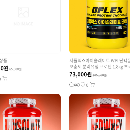
 상품
지플렉스아이솔레이트 WPI 단백
보충제 분리유청 프로틴 1.8kg 
00원
65,000원
73,000원
105,500원
0
449
0