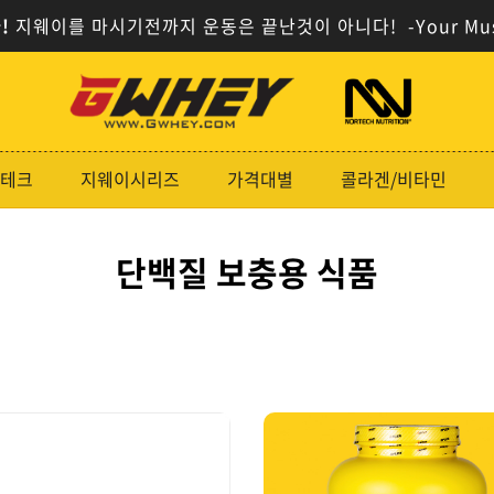
!
지웨이를 마시기전까지 운동은 끝난것이 아니다!
-Your Mu
사
사
이
이
트
트
로
로
테크
지웨이시리즈
가격대별
콜라겐/비타민
고
고
단백질 보충용 식품