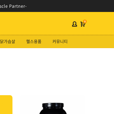
scle Partner-
0
헬스보충제
닭가슴살
헬스용품
커뮤니티
단백질분류
노르테크
지웨이시리즈
가격대별
콜라겐/비타민
닭가슴살
헬스용품