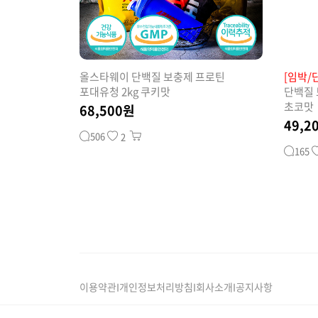
올스타웨이 단백질 보충제 프로틴
[임박/
포대유청 2kg 쿠키맛
단백질 
초코맛
68,500원
49,2
506
2
165
이용약관
I
개인정보처리방침
I
회사소개
I
공지사항