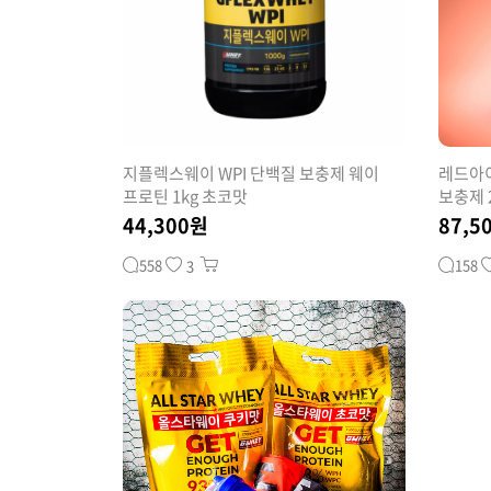
지플렉스웨이 WPI 단백질 보충제 웨이
레드아이
프로틴 1kg 초코맛
보충제 
44,300원
87,5
558
158
3