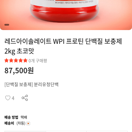
커뮤니티
레드아이솔레이트 WPI 프로틴 단백질 보충제
2kg 초코맛
0개 구매평
87,500원
[단백질 보충제] 분리유청단백
4
배송 방법
택배
배송비
(차등)