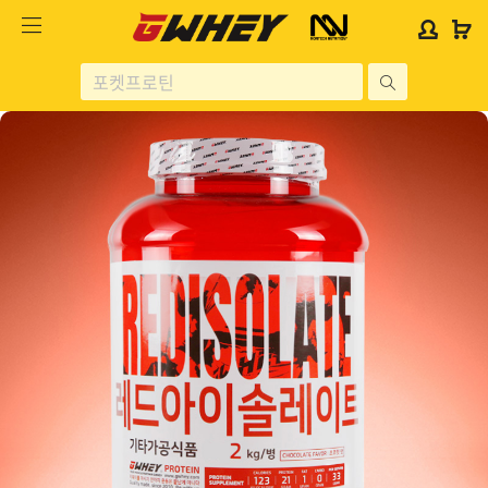
사
사
로
로
이
이
그
그
트
트
인
인
site
로
로
위
위
search
고
고
젯
젯
헬스보충제
문
문
구
구
단백질분류
노르테크
지웨이 시리즈
가격대별
콜라겐/비타민
닭가슴살
헬스용품